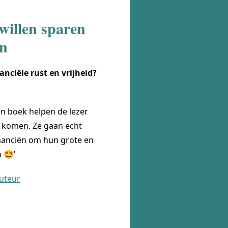
willen sparen
en
nanciële rust en vrijheid?
jn boek helpen de lezer
e komen. Ze gaan echt
inanciën om hun grote en
 🤩'
auteur