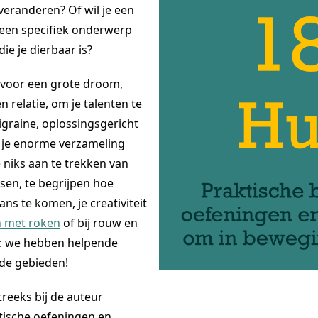
 veranderen? Of wil je een
een specifiek onderwerp
e je dierbaar is?
 voor een grote droom,
 relatie, om je talenten te
graine, oplossingsgericht
 je enorme verzameling
 niks aan te trekken van
en, te begrijpen hoe
ans te komen, je creativiteit
 met roken
of bij rouw en
al: we hebben helpende
nde gebieden!
reeks bij de auteur
ktische oefeningen en