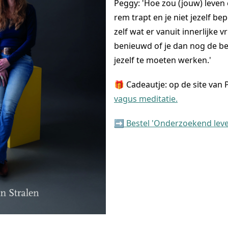
Peggy: 'Hoe zou (jouw) leven e
rem trapt en je niet jezelf b
zelf wat er vanuit innerlijke vr
benieuwd of je dan nog de b
jezelf te moeten werken.'
🎁 Cadeautje: op de site van 
vagus meditatie.
➡️ Bestel 'Onderzoekend leven