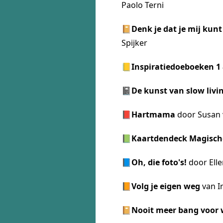
Paolo Terni
📔
Denk je dat je mij kunt
Spijker
📒
Inspiratiedoeboeken
1
📓
De kunst van slow livi
📕
Hartmama
door Susan 
📗
Kaartdendeck Magisch
📘Oh, die foto's!
door Ell
📙Volg je eigen weg
van I
📔
Nooit meer bang voor 