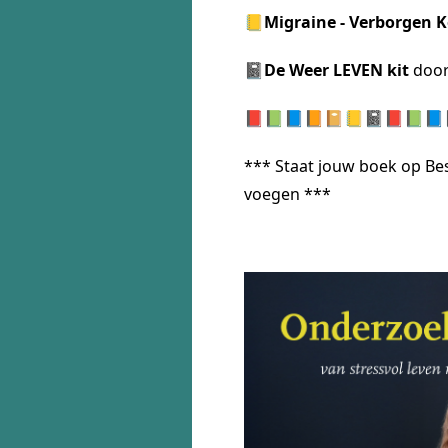
📒
Migraine - Verborgen 
📓
De Weer LEVEN kit
door
📕📗📘📙📔📒📓📕📗📘
*** Staat jouw boek op Best
voegen ***