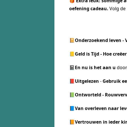
🎁 Extra leuk: sommige a
oefening cadeau.
Volg de 
📔
Onderzoekend leven - V
📒
Geld is Tijd - Hoe creëer
📓
En nu is het aan u
door
📕
Uitgelezen
-
Gebruik ee
📗
Ontworteld - Rouwver
📘
Van overleven naar lev
📙
Vertrouwen in ieder ki