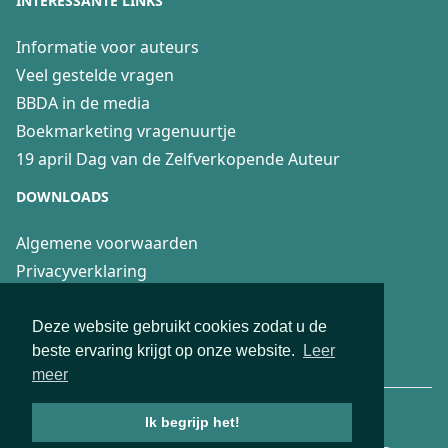
INTERESSANTE LINKS
Informatie voor auteurs
Veel gestelde vragen
BBDA in de media
Boekmarketing vragenuurtje
19 april Dag van de Zelfverkopende Auteur
DOWNLOADS
Algemene voorwaarden
Privacyverklaring
Recensierichtlijnen
Fair Practice Code voor 4boeken
Deze website gebruikt cookies zodat u de
beste ervaring krijgt op onze website.
Leer
Aanwijzingen Boekenblog recensenten
meer
© 2026 Deze website is ontwikkeld en SEO geoptimaliseerd door
Ik begrijp het!
Webburo-Spring