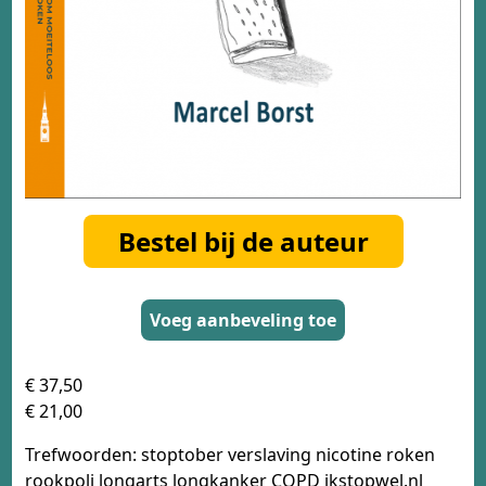
Bestel bij de auteur
Voeg aanbeveling toe
€ 37,50
€ 21,00
Trefwoorden: stoptober verslaving nicotine roken
rookpoli longarts longkanker COPD ikstopwel.nl