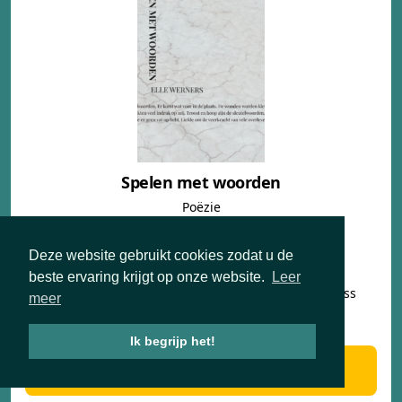
Spelen met woorden
Poëzie
Elle Werners
€ 13,98
Deze website gebruikt cookies zodat u de
beste ervaring krijgt op onze website.
Leer
taal creativiteit fantasy filosofie humor mindfulness
meer
poëzie spiritualiteit
Ik begrijp het!
Mail de auteur