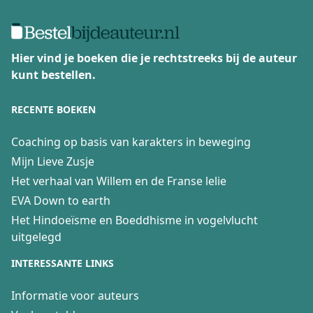
Naam:
Annie
Lees dit boek vooral als:
Als je weer eens
gewoon wil lachen om komische situaties die
Hier vind je boeken die je rechtstreeks bij de auteur
zich hoofdzakelijk afspelen in de vorige eeuw.
kunt bestellen.
Naam:
Frank
RECENTE BOEKEN
Coaching op basis van karakters in beweging
Mijn Lieve Zusje
Het verhaal van Willem en de Franse lelie
EVA Down to earth
Het Hindoeïsme en Boeddhisme in vogelvlucht
uitgelegd
INTERESSANTE LINKS
Informatie voor auteurs