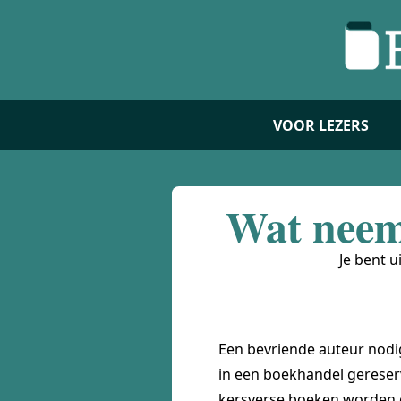
VOOR LEZERS
Wat neem
Je bent 
Een bevriende auteur nodigt
in een boekhandel gereserv
kersverse boeken worden g