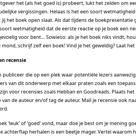
tgever het (als het goed is) probeert, lukt het zelden om e
udelijke vergissingen. Helaas is het een soort wetmatigheid
at jij het boek open slaat. Als dat tijdens de boekpresentati
 soort wetmatigheid dat de eerste reactie op je boek een neg
evoelig voor bent… Sowieso: als je het boek niks vindt, ho
 mond, schrijf zelf een boek! Vind je het geweldig? Laat het
en recensie
n publiceer die op een plek waar potentiële lezers aanwezig 
ers van dit onderwerp met elkaar praten zoals een toepass
zijn voor recensies zoals Hebban en Goodreads. Plaats het 
ite van de auteur en/of tag de auteur. Mail je recensie ook na
erd.
 boek ‘leuk’ of ‘goed’ vond, maar doe je best om je mening 
 de achterflap herhalen is een beetje mager. Vertel waarom 