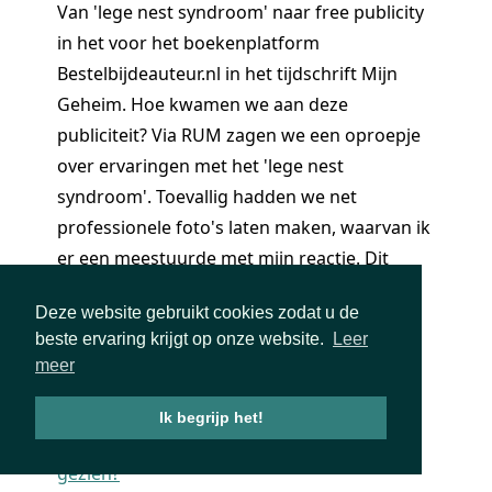
Van 'lege nest syndroom' naar free publicity
in het voor het boekenplatform
Bestelbijdeauteur.nl in het tijdschrift Mijn
Geheim. Hoe kwamen we aan deze
publiciteit? Via RUM zagen we een oproepje
over ervaringen met het 'lege nest
syndroom'. Toevallig hadden we net
professionele foto's laten maken, waarvan ik
er een meestuurde met mijn reactie. Dit
soort spontane, echte foto's gebruikt Mijn
Deze website gebruikt cookies zodat u de
Geheim graag.
beste ervaring krijgt op onze website.
Leer
meer
Ik begrijp het!
Saskia Assenbroek
, auteur van
Heb je mij
gezien?