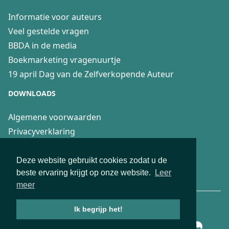
Informatie voor auteurs
Veel gestelde vragen
BBDA in de media
Boekmarketing vragenuurtje
19 april Dag van de Zelfverkopende Auteur
DOWNLOADS
Algemene voorwaarden
Privacyverklaring
Recensierichtlijnen
Fair Practice Code voor 4boeken
Deze website gebruikt cookies zodat u de
beste ervaring krijgt op onze website.
Leer
Aanwijzingen Boekenblog recensenten
meer
© 2026 Deze website is ontwikkeld en SEO geoptimaliseerd door
Ik begrijp het!
Webburo-Spring