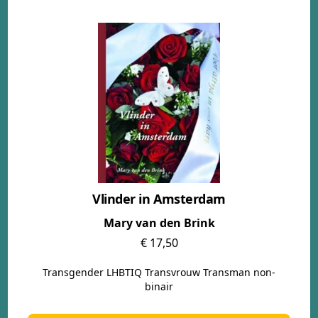
naar het verhaal achter de verslaving.
Lees dit boek vooral als:
Verplicht leesvoer
voor iedereen met een verslaafde als naaste.
Naam:
Annette Brouwer
Vlinder in Amsterdam
Mary van den Brink
€ 17,50
Transgender LHBTIQ Transvrouw Transman non-
binair