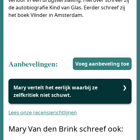
verloor in een drugsverslaving. Hierover schreef zij
de autobiografie Kind van Glas. Eerder schreef zij
het boek Vlinder in Amsterdam.
Aanbevelingen:
Voeg aanbeveling toe
Mary vertelt het eerlijk waarbij ze
zelfkritiek niet schuwt.
Lees onze recensierichtlijnen
Ik vond dit boek:
aangrijpend en
goedgeschreven.
Mary Van den Brink schreef ook:
Ik las dit boek omdat:
ik nieuwsgierig was