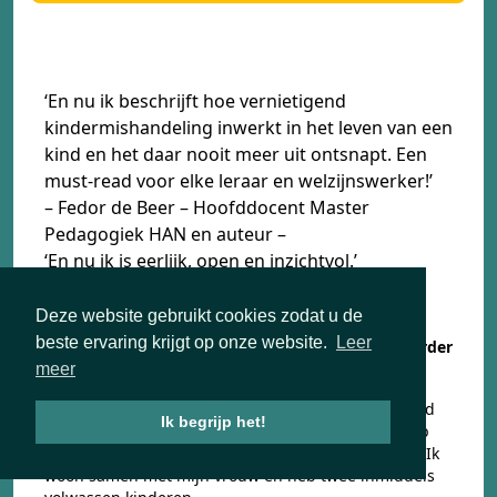
‘En nu ik beschrijft hoe vernietigend
kindermishandeling inwerkt in het leven van een
kind en het daar nooit meer uit ontsnapt. Een
must-read voor elke leraar en welzijnswerker!’
– Fedor de Beer – Hoofddocent Master
Pedagogiek HAN en auteur –
‘En nu ik is eerlijk, open en inzichtvol.’
– Laura de Bruijn – Zelfstandig Redacteur –
Autobiografische roman - paperback
Deze website gebruikt cookies zodat u de
beste ervaring krijgt op onze website.
Leer
Lees verder
meer
Diana de Laat (1971)
In 1978 ben ik met mijn ouders en broertje verhuisd
Ik begrijp het!
naar Apeldoorn, waar ik de rest van mijn jeugd heb
doorgebracht en mijn VWO opleiding heb gedaan. Ik
woon samen met mijn vrouw en heb twee inmiddels