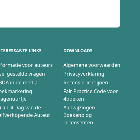
lezen!
 liefde 'met een rugzak' mogelijk
erhalen binnenkomen. Ik kon niet
ezen.
nier triggert.
 binnen je relatie. Als je denkt
NTERESSANTE LINKS
DOWNLOADS
elatie hebben gezeten. Het boek
nformatie voor auteurs
Algemene voorwaarden
eel gestelde vragen
Privacyverklaring
BDA in de media
Recensierichtlijnen
oekmarketing
Fair Practice Code voor
ragenuurtje
4boeken
9 april Dag van de
Aanwijzingen
elfverkopende Auteur
Boekenblog
recensenten