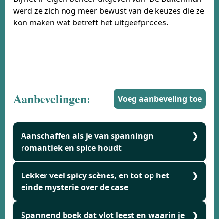
werd ze zich nog meer bewust van de keuzes die ze
kon maken wat betreft het uitgeefproces.
Aanbevelingen:
Voeg aanbeveling toe
Aanschaffen als je van spanningn
romantiek en spice houdt
Ik vond dit boek:
Lekker veel spicy scènes, en tot op het
Geweldig
einde mysterie over de case
Lees dit boek vooral als:
Thriller liefhebbers
die niet direct het plaatje compleet hoeven te
Ik vond dit boek:
Spannend boek dat vlot leest en waarin je
Heerlijk om te lezen