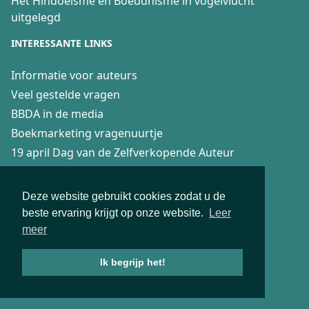
Het Hindoeïsme en Boeddhisme in vogelvlucht
uitgelegd
INTERESSANTE LINKS
Informatie voor auteurs
Veel gestelde vragen
BBDA in de media
Boekmarketing vragenuurtje
19 april Dag van de Zelfverkopende Auteur
DOWNLOADS
Deze website gebruikt cookies zodat u de
Algemene voorwaarden
beste ervaring krijgt op onze website.
Leer
Privacyverklaring
meer
Recensierichtlijnen
Ik begrijp het!
Fair Practice Code voor 4boeken
Aanwijzingen Boekenblog recensenten