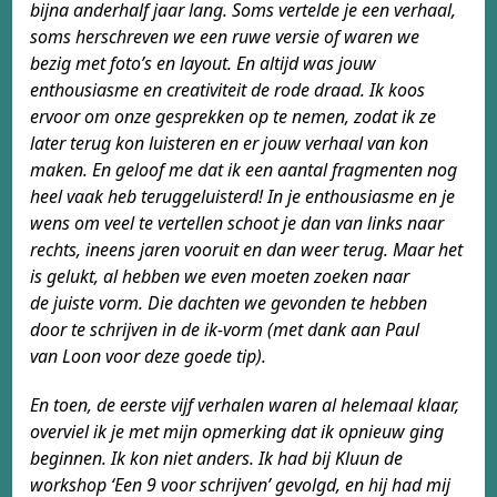
bijna anderhalf
jaar lang. Soms vertelde je een verhaal,
soms
herschreven we een ruwe versie of waren we
bezig
met foto’s en layout. En altijd was jouw
enthousiasme
en creativiteit de rode draad. Ik koos
ervoor om onze
gesprekken op te nemen, zodat ik ze
later terug kon
luisteren en er jouw verhaal van kon
maken. En geloof
me dat ik een aantal fragmenten nog
heel vaak heb
teruggeluisterd! In je enthousiasme en je
wens om
veel te vertellen schoot je dan van links naar
rechts,
ineens jaren vooruit en dan weer terug. Maar het
is
gelukt, al hebben we even moeten zoeken naar
de
juiste vorm. Die dachten we gevonden te hebben
door
te schrijven in de ik-vorm (met dank aan Paul
van
Loon voor deze goede tip).
En toen, de eerste vijf verhalen waren al helemaal
klaar,
overviel ik je met mijn opmerking dat ik
opnieuw ging
beginnen. Ik kon niet anders. Ik had bij
Kluun de
workshop ‘Een 9 voor schrijven’ gevolgd, en
hij had mij