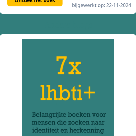
Ontdek het boek
bijgewerkt op: 22-11-2024
Andere blogs