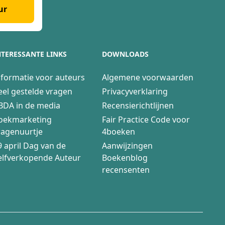
ur
NTERESSANTE LINKS
DOWNLOADS
nformatie voor auteurs
Algemene voorwaarden
eel gestelde vragen
Privacyverklaring
BDA in de media
Recensierichtlijnen
oekmarketing
Fair Practice Code voor
ragenuurtje
4boeken
9 april Dag van de
Aanwijzingen
elfverkopende Auteur
Boekenblog
recensenten