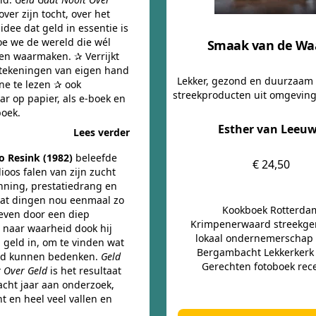
ver zijn tocht, over het
idee dat geld in essentie is
oe we de wereld die wél
Smaak van de Wa
en waarmaken. ✰ Verrijkt
tekeningen van eigen hand
Lekker, gezond en duurzaam
ine te lezen ✰ ook
streekproducten uit omgevin
ar op papier, als e-boek en
boek.
Esther van Leeu
Lees verder
 Resink (1982)
beleefde
€ 24,50
ioos falen van zijn zucht
nning, prestatiedrang en
dat dingen nou eenmaal zo
Kookboek Rotterda
reven door een diep
Krimpenerwaard streekge
 naar waarheid dook hij
lokaal ondernemerschap
 geld in, om te vinden wat
Bergambacht Lekkerkerk
had kunnen bedenken.
Geld
Gerechten fotoboek rec
t Over Geld
is het resultaat
acht jaar aan onderzoek,
t en heel veel vallen en