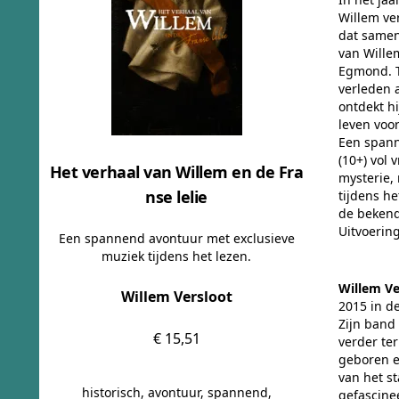
Willem ve
dat samen
van Wille
Egmond. T
verleden 
ontdekt h
leven voo
Een spann
(10+) vol
Het verhaal van Willem en de Fra
mysterie,
nse lelie
tijdens he
de bekend
Uitvoerin
Een spannend avontuur met exclusieve
muziek tijdens het lezen.
Willem Ve
Willem Versloot
2015 in de
Zijn band
€ 15,51
verder te
geboren e
van het st
historisch, avontuur, spannend,
gefascine