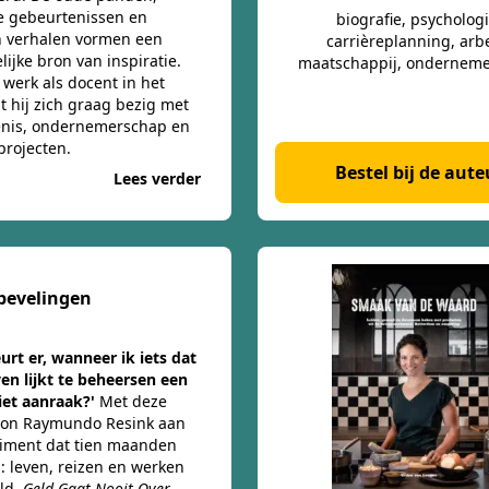
e gebeurtenissen en
biografie, psychologi
 verhalen vormen een
carrièreplanning, arb
lijke bron van inspiratie.
maatschappij, ondernem
 werk als docent in het
 hij zich graag bezig met
enis, ondernemerschap en
 projecten.
Bestel bij de aute
Lees verder
evelingen
urt er, wanneer ik iets dat
ven lijkt te beheersen een
iet aanraak?'
Met deze
gon Raymundo Resink aan
iment dat tien maanden
: leven, reizen en werken
ld.
Geld Gaat Nooit Over