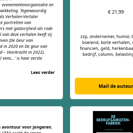
y, evenementenorganisatie en
wikkeling. Tegenwoordig
€ 21,99
 als Verhalen-Vertaler
ke portretten van
s met gastvrijheid als rode
l van deze verhalen heeft zij
zzp, ondernemer, humor, b
even (
De Geur van
boeiend, korte verhalen,
id in 2020 en De geur van
financien, geld, herkenbaar
id – Veerkracht in 2022).
bedrijf, column, belastin
el eens...' is haar eerste
Lees verder
Mail de auteu
h avontuur voor jongeren.
r 1551 raakt de jonge