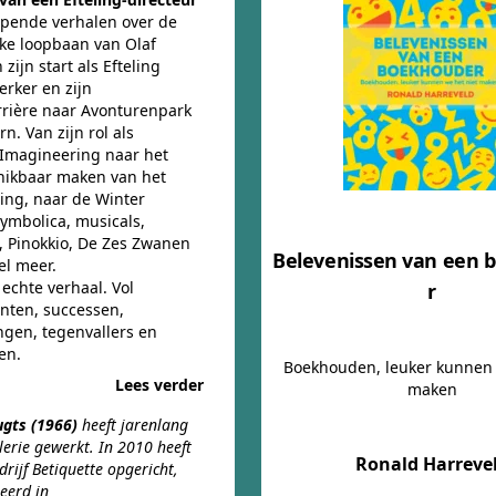
pende verhalen over de
jke loopbaan van Olaf
 zijn start als Efteling
erker en zijn
rrière naar Avonturenpark
n. Van zijn rol als
 Imagineering naar het
hikbaar maken van het
ling, naar de Winter
Symbolica, musicals,
 Pinokkio, De Zes Zwanen
Belevenissen van een 
el meer.
n echte verhaal. Vol
r
ten, successen,
ngen, tegenvallers en
en.
Boekhouden, leuker kunnen 
Lees verder
maken
ugts (1966)
heeft jarenlang
lerie gewerkt. In 2010 heeft
Ronald Harreve
drijf Betiquette opgericht,
seerd in