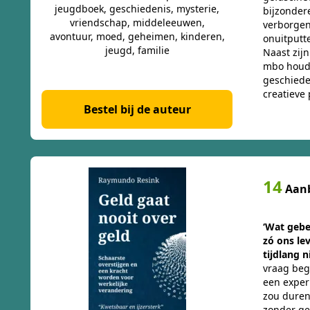
jeugdboek, geschiedenis, mysterie,
bijzonder
vriendschap, middeleeuwen,
verborgen
avontuur, moed, geheimen, kinderen,
onuitputte
jeugd, familie
Naast zijn
mbo houdt
geschied
creatieve
Bestel bij de auteur
14
Aanb
‘Wat gebe
zó ons le
tijdlang n
vraag be
een exper
zou duren
zonder ge