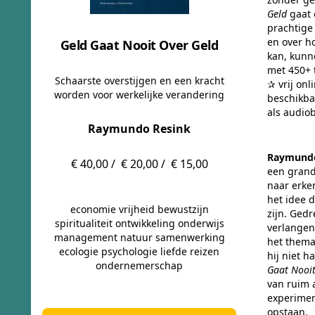
Geld
gaat o
prachtige 
en over h
Geld Gaat Nooit Over Geld
kan, kunn
met 450+ 
Schaarste overstijgen en een kracht
✰ vrij onl
worden voor werkelijke verandering
beschikba
als audio
Raymundo Resink
Raymundo
€ 40,00 /
€ 20,00 /
€ 15,00
een grand
naar erke
het idee 
economie vrijheid bewustzijn
zijn. Ged
spiritualiteit ontwikkeling onderwijs
verlangen
management natuur samenwerking
het thema
ecologie psychologie liefde reizen
hij niet 
ondernemerschap
Gaat Nooi
van ruim 
experimen
opstaan.