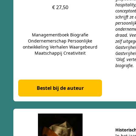
hospitalit
€ 27,50
conceptont
schrijft ze
persoonlij
ondernemer
Managementboek Biografie
draad. Vee
Ondernemerschap Persoonlijke
zelf uitgeg
ontwikkeling Verhalen Waargebeurd
Gastvrijhe
Maatschappij Creativiteit
Gastvrijhe
'Olaf, vert
biografie.
Bestel bij de auteur
Historisc
In het jaa