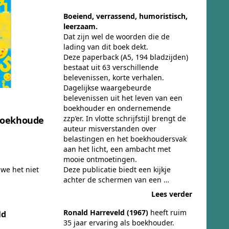
Boeiend, verrassend, humoristisch,
leerzaam.
Dat zijn wel de woorden die de
lading van dit boek dekt.
Deze paperback (A5, 194 bladzijden)
bestaat uit 63 verschillende
belevenissen, korte verhalen.
Dagelijkse waargebeurde
belevenissen uit het leven van een
boekhouder en ondernemende
zzp’er. In vlotte schrijfstijl brengt de
boekhoude
auteur misverstanden over
belastingen en het boekhoudersvak
aan het licht, een ambacht met
mooie ontmoetingen.
we het niet
Deze publicatie biedt een kijkje
achter de schermen van een …
Lees verder
Ronald Harreveld (1967)
heeft ruim
ld
35 jaar ervaring als boekhouder.