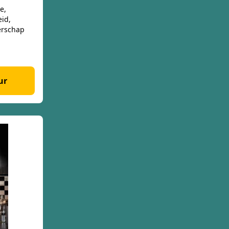
e,
eid,
erschap
ur