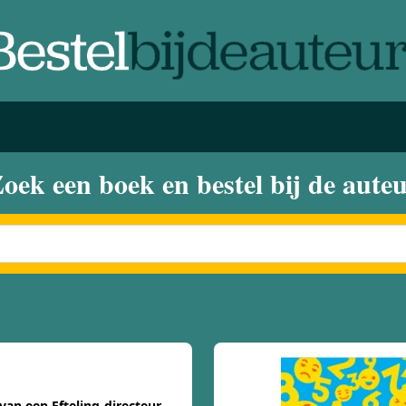
oek een boek en bestel bij de aute
 van een Efteling-directeur