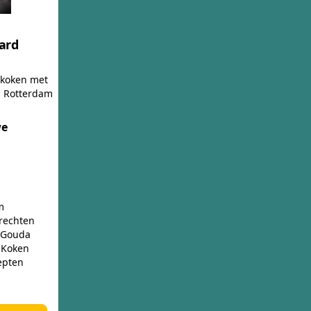
ard
 koken met
g Rotterdam
we
m
rechten
 Gouda
 Koken
epten