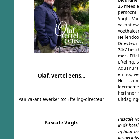
25 meesle
persoonli
Vugts. Van
vakantiew
voetbalca
Hellendoor
Directeur
24/7 besc
merk Efte
Efteling, 
Aquanura,
en nog ve
Olaf, vertel eens...
Het is zij
leermomen
herinneri
Van vakantiewerker tot Efteling-directeur
uitdaging
Pascale V
Pascale Vugts
in de hotel
zij haar be
gespeciali