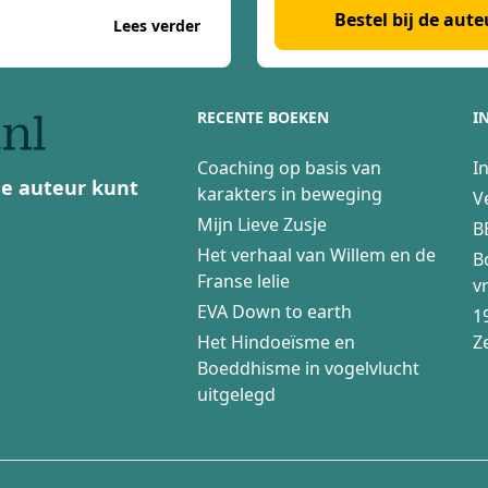
Bestel bij de aute
Lees verder
RECENTE BOEKEN
I
Coaching op basis van
I
 de auteur kunt
karakters in beweging
V
Mijn Lieve Zusje
B
Het verhaal van Willem en de
B
Franse lelie
v
EVA Down to earth
1
Het Hindoeïsme en
Z
Boeddhisme in vogelvlucht
uitgelegd