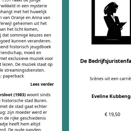
rwikkeld in een mysterie
hangt met het huwelijk
m van Oranje en Anna van
erwijl geheimen uit het
aan het licht komen,
ij dat sommige keuzes een
rgoed kunnen veranderen.
end historisch jeugdboek
 vriendschap, moed en
 met exclusieve muziek voor
De Bedrijfsjuristenf
t lezen. De muziek staat op
e streamingsdiensten.
g: paperback
Scènes uit een carri
Lees verder
rsloot (1983)
woont sinds
Eveline Kubbeng
 historische stad Buren.
 met de stad gaat echter
rug: zijn moeder werd er
€ 19,50
n de rijke geschiedenis
adje heeft hem altijd
erd. De oude panden,