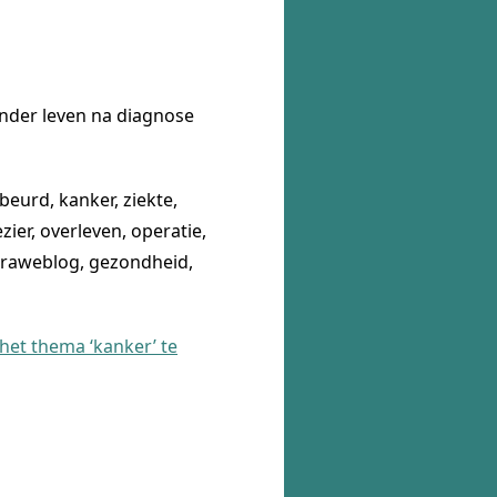
 ander leven na diagnose
urd, kanker, ziekte,
zier, overleven, operatie,
loraweblog, gezondheid,
 het thema ‘kanker’ te