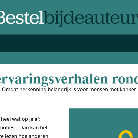
ervaringsverhalen ron
Omdat herkenning belangrijk is voor mensen met kanker
heel wat op je af:
moties... Dan kan het
 te lezen hoe anderen