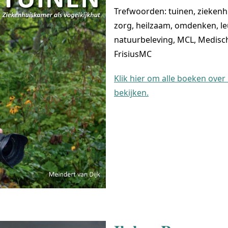
Trefwoorden: tuinen, ziekenh
zorg, heilzaam, omdenken, le
natuurbeleving, MCL, Medis
FrisiusMC
Klik hier om alle boeken over
bekijken.