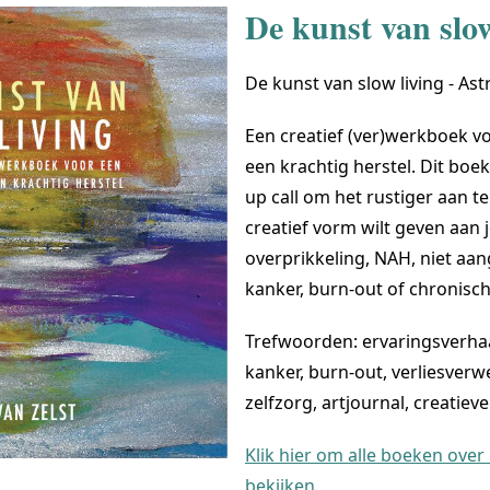
De kunst van slow
De kunst van slow living - Ast
Een creatief (ver)werkboek v
een krachtig herstel. Dit boek
up call om het rustiger aan te
creatief vorm wilt geven aa
overprikkeling, NAH, niet aa
kanker, burn-out of chronisch 
Trefwoorden: ervaringsverhaa
kanker, burn-out, verliesverwe
zelfzorg, artjournal, creatie
Klik hier om alle boeken over
bekijken.