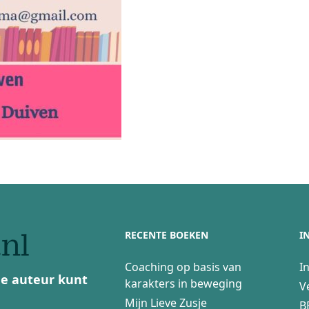
RECENTE BOEKEN
I
Coaching op basis van
I
 de auteur kunt
karakters in beweging
V
Mijn Lieve Zusje
B