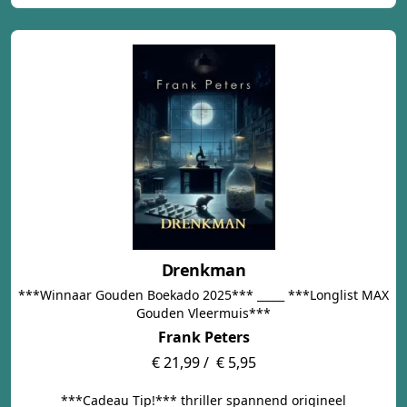
Drenkman
***Winnaar Gouden Boekado 2025*** _____ ***Longlist MAX
Gouden Vleermuis***
Frank Peters
€ 21,99 /
€ 5,95
***Cadeau Tip!*** thriller spannend origineel