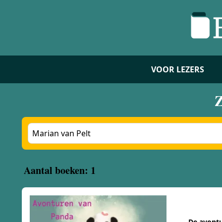
VOOR LEZERS
Z
Aantal boeken: 1
De avont