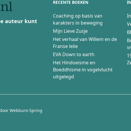
RECENTE BOEKEN
I
Coaching op basis van
I
 de auteur kunt
karakters in beweging
V
Mijn Lieve Zusje
B
Het verhaal van Willem en de
B
Franse lelie
v
EVA Down to earth
1
Het Hindoeïsme en
Z
Boeddhisme in vogelvlucht
uitgelegd
 door
Webburo-Spring