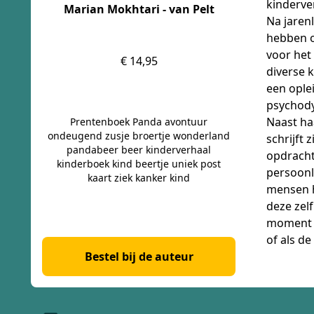
kinderve
Marian Mokhtari - van Pelt
Na jaren
hebben o
voor het 
€ 14,95
diverse 
een ople
psychody
Naast ha
Prentenboek Panda avontuur
ondeugend zusje broertje wonderland
schrijft 
pandabeer beer kinderverhaal
opdracht
kinderboek kind beertje uniek post
persoonl
kaart ziek kanker kind
mensen h
deze zelf
moment d
of als de
Bestel bij de auteur