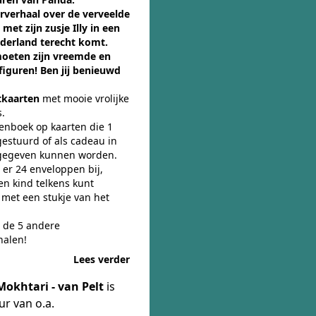
rverhaal over de verveelde
met zijn zusje Illy in een
derland terecht komt.
oeten zijn vreemde en
figuren! Ben jij benieuwd
tkaarten
met mooie vrolijke
s.
enboek op kaarten die 1
gestuurd of als cadeau in
gegeven kunnen worden.
 er 24 enveloppen bij,
een kind telkens kunt
 met een stukje van het
t de 5 andere
halen!
Lees verder
okhtari - van Pelt
is
ur van o.a.