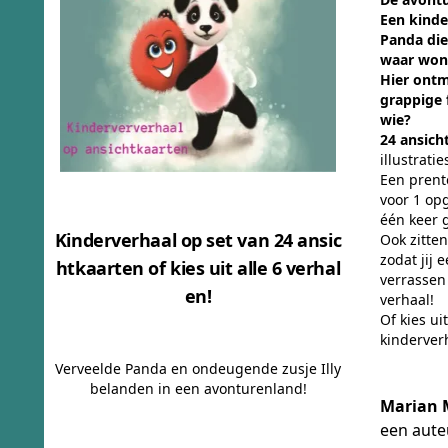
Een kinde
Panda die 
waar won
Hier ontm
grappige 
wie?
24 ansich
illustratie
Een prent
voor 1 op
één keer 
Kinderverhaal op set van 24 ansic
Ook zitten
zodat jij 
htkaarten of kies uit alle 6 verhal
verrassen
en!
verhaal!
Of kies ui
kinderver
Verveelde Panda en ondeugende zusje Illy
belanden in een avonturenland!
Marian M
een aute