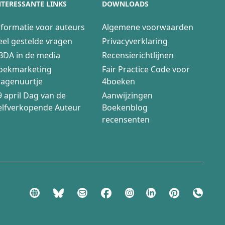
NTERESSANTE LINKS
DOWNLOADS
nformatie voor auteurs
Algemene voorwaarden
eel gestelde vragen
Privacyverklaring
BDA in de media
Recensierichtlijnen
oekmarketing
Fair Practice Code voor
ragenuurtje
4boeken
9 april Dag van de
Aanwijzingen
elfverkopende Auteur
Boekenblog
recensenten