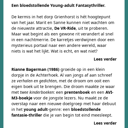
Een bloedstollende Young-adult Fantasythriller.
De kermis in het dorp Grienhorst is hét hoogtepunt
van het jaar. Marit en Sanne kunnen niet wachten om
de nieuwste attractie,
De VR-Ride
, uit te proberen.
Maar wat begint als een gewone rit verandert al snel
in een nachtmerrie. De karretjes verdwijnen door een
mysterieus portaal naar een andere wereld, waar
niets is wat het lijkt. Wat is echt, en wat niet?
Lees verder
Rianne Bagerman (1986)
groeide op in een klein
dorpje in de Achterhoek. Al van jongs af aan schreef
ze
verhalen en gedichten
, met de droom om ooit een
eigen boek uit te brengen. Die droom maakte ze waar
met
twee kinderboeken
: een
prentenboek
en een
AVI-
M3-boekje
voor de jongste lezers. Nu maakt ze de
overstap naar een nieuwe doelgroep met haar debuut
in het
young adult
-genre: een
bloedstollende
fantasie-thriller
die je van begin tot eind meesleept.
Lees verder