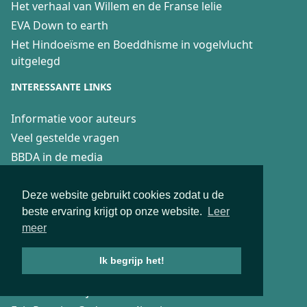
Het verhaal van Willem en de Franse lelie
EVA Down to earth
Het Hindoeïsme en Boeddhisme in vogelvlucht
uitgelegd
INTERESSANTE LINKS
Informatie voor auteurs
Veel gestelde vragen
BBDA in de media
Boekmarketing vragenuurtje
19 april Dag van de Zelfverkopende Auteur
Deze website gebruikt cookies zodat u de
beste ervaring krijgt op onze website.
Leer
DOWNLOADS
meer
Algemene voorwaarden
Ik begrijp het!
Privacyverklaring
Recensierichtlijnen