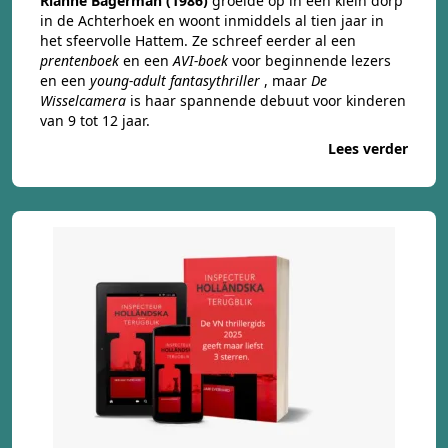
Rianne Bagerman (1986)
groeide op in een klein dorp
in de Achterhoek en woont inmiddels al tien jaar in
het sfeervolle Hattem. Ze schreef eerder al een
prentenboek
en een
AVI-boek
voor beginnende lezers
en een
young-adult fantasythriller
, maar
De
Wisselcamera
is haar spannende debuut voor kinderen
van 9 tot 12 jaar.
Lees verder