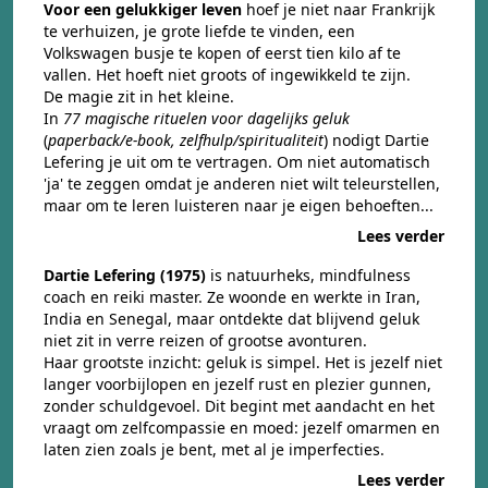
Voor een gelukkiger leven
hoef je niet naar Frankrijk
te verhuizen, je grote liefde te vinden, een
Volkswagen busje te kopen of eerst tien kilo af te
vallen. Het hoeft niet groots of ingewikkeld te zijn.
De magie zit in het kleine.
In
77 magische rituelen voor dagelijks geluk
(
paperback/e-book, zelfhulp/spiritualiteit
) nodigt Dartie
Lefering je uit om te vertragen. Om niet automatisch
'ja' te zeggen omdat je anderen niet wilt teleurstellen,
maar om te leren luisteren naar je eigen behoeften...
Lees verder
Dartie Lefering (1975)
is natuurheks, mindfulness
coach en reiki master. Ze woonde en werkte in Iran,
India en Senegal, maar ontdekte dat blijvend geluk
niet zit in verre reizen of grootse avonturen.
Haar grootste inzicht: geluk is simpel. Het is jezelf niet
langer voorbijlopen en jezelf rust en plezier gunnen,
zonder schuldgevoel. Dit begint met aandacht en het
vraagt om zelfcompassie en moed: jezelf omarmen en
laten zien zoals je bent, met al je imperfecties.
Lees verder