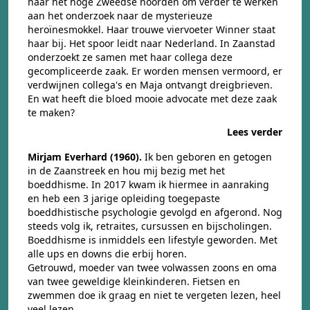
naar het hoge Zweedse noorden om verder te werken
aan het onderzoek naar de mysterieuze
heroïnesmokkel. Haar trouwe viervoeter Winner staat
haar bij. Het spoor leidt naar Nederland. In Zaanstad
onderzoekt ze samen met haar collega deze
gecompliceerde zaak. Er worden mensen vermoord, er
verdwijnen collega's en Maja ontvangt dreigbrieven.
En wat heeft die bloed mooie advocate met deze zaak
te maken?
Lees verder
Mirjam Everhard (1960).
Ik ben geboren en getogen
in de Zaanstreek en hou mij bezig met het
boeddhisme. In 2017 kwam ik hiermee in aanraking
en heb een 3 jarige opleiding toegepaste
boeddhistische psychologie gevolgd en afgerond. Nog
steeds volg ik, retraites, cursussen en bijscholingen.
Boeddhisme is inmiddels een lifestyle geworden. Met
alle ups en downs die erbij horen.
Getrouwd, moeder van twee volwassen zoons en oma
van twee geweldige kleinkinderen. Fietsen en
zwemmen doe ik graag en niet te vergeten lezen, heel
veel lezen.