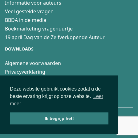
Informatie voor auteurs
Veel gestelde vragen
BBDA in de media
Boekmarketing vragenuurtje
19 april Dag van de Zelfverkopende Auteur
DOWNLOADS
Algemene voorwaarden
Privacyverklaring
Recensierichtlijnen
Fair Practice Code voor 4boeken
Deze website gebruikt cookies zodat u de
beste ervaring krijgt op onze website.
Leer
Aanwijzingen Boekenblog recensenten
meer
© 2026 Deze website is ontwikkeld en SEO geoptimaliseerd door
Ik begrijp het!
Webburo-Spring