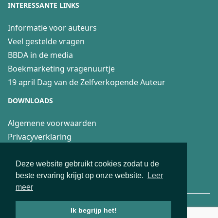
INTERESSANTE LINKS
Informatie voor auteurs
Veel gestelde vragen
BBDA in de media
Boekmarketing vragenuurtje
19 april Dag van de Zelfverkopende Auteur
DOWNLOADS
Algemene voorwaarden
Privacyverklaring
Recensierichtlijnen
Fair Practice Code voor 4boeken
Deze website gebruikt cookies zodat u de
beste ervaring krijgt op onze website.
Leer
Aanwijzingen Boekenblog recensenten
meer
© 2026 Deze website is ontwikkeld en SEO geoptimaliseerd door
Ik begrijp het!
Webburo-Spring