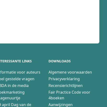
NTERESSANTE LINKS
DOWNLOADS
nformatie voor auteurs
Algemene voorwaarden
eel gestelde vragen
Privacyverklaring
BDA in de media
Recensierichtlijnen
oekmarketing
Fair Practice Code voor
ragenuurtje
4boeken
9 april Dag van de
Aanwijzingen