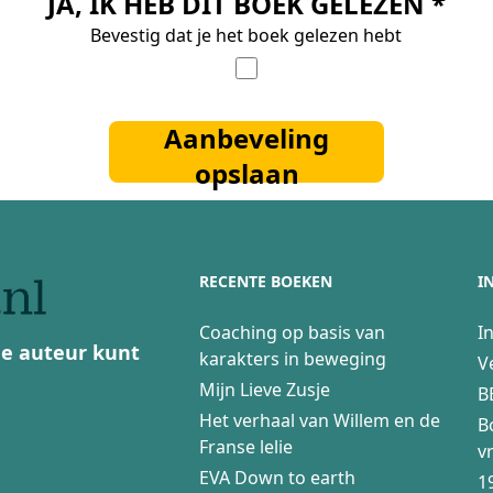
JA, IK HEB DIT BOEK GELEZEN *
Bevestig dat je het boek gelezen hebt
Aanbeveling
opslaan
RECENTE BOEKEN
I
Coaching op basis van
I
 de auteur kunt
karakters in beweging
V
Mijn Lieve Zusje
B
Het verhaal van Willem en de
B
Franse lelie
v
EVA Down to earth
1