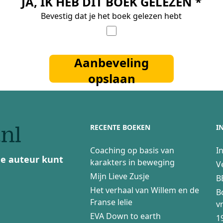
JA, IK HEB DIT BOEK GELEZEN *
Bevestig dat je het boek gelezen hebt
Aanbeveling
opslaan
RECENTE BOEKEN
I
Coaching op basis van
I
 de auteur kunt
karakters in beweging
V
Mijn Lieve Zusje
B
Het verhaal van Willem en de
B
Franse lelie
v
EVA Down to earth
1