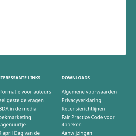
NTERESSANTE LINKS
DOWNLOADS
nformatie voor auteurs
Algemene voorwaarden
eel gestelde vragen
Privacyverklaring
BDA in de media
Recensierichtlijnen
oekmarketing
Fair Practice Code voor
ragenuurtje
4boeken
9 april Dag van de
Aanwijzingen