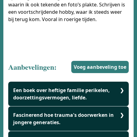
waarin ik ook tekende en foto’s plakte. Schrijven is
een voortschrijdende hobby, waar ik steeds weer
bij terug kom. Vooral in roerige tijden.
Aanbevelingen:
Voeg aanbeveling toe
Een boek over heftige familie perikelen,
doorzettingsvermogen, liefde.
Ik vond dit boek:
Fascinerend hoe trauma's doorwerken in
Ik heb het boek gelezen en
blijf vol respect je woordenschat bewonderen
jongere generaties.
en heb het verhaal met veel inlevingsvermogen
laten binnen komen bij me. Ik vind het een