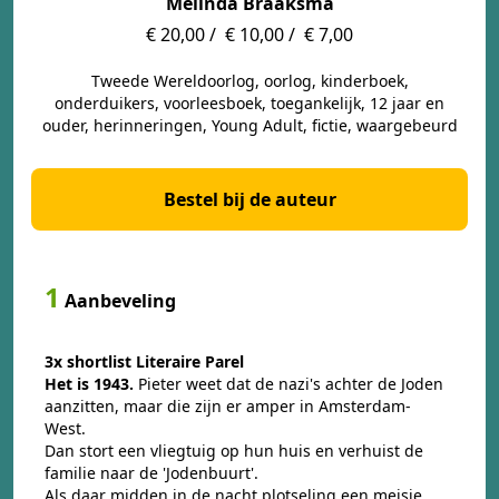
Melinda Braaksma
€ 20,00 /
€ 10,00 /
€ 7,00
Tweede Wereldoorlog, oorlog, kinderboek,
onderduikers, voorleesboek, toegankelijk, 12 jaar en
ouder, herinneringen, Young Adult, fictie, waargebeurd
Bestel bij de auteur
1
Aanbeveling
3x shortlist Literaire Parel
Het is 1943.
Pieter weet dat de nazi's achter de Joden
aanzitten, maar die zijn er amper in Amsterdam-
West.
Dan stort een vliegtuig op hun huis en verhuist de
familie naar de 'Jodenbuurt'.
Als daar midden in de nacht plotseling een meisje