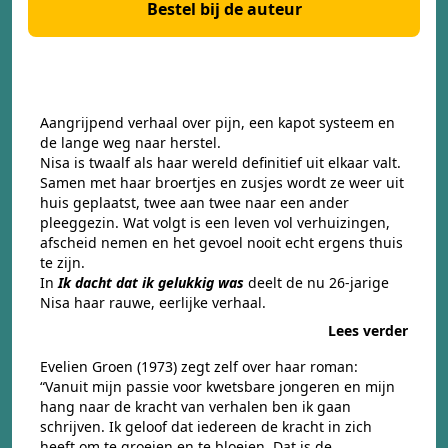
Bestel bij de auteur
Aangrijpend verhaal over pijn, een kapot systeem en
de lange weg naar herstel.
Nisa is twaalf als haar wereld definitief uit elkaar valt.
Samen met haar broertjes en zusjes wordt ze weer uit
huis geplaatst, twee aan twee naar een ander
pleeggezin. Wat volgt is een leven vol verhuizingen,
afscheid nemen en het gevoel nooit echt ergens thuis
te zijn.
In
Ik dacht dat ik gelukkig was
deelt de nu 26-jarige
Nisa haar rauwe, eerlijke verhaal.
Lees verder
Evelien Groen (1973) zegt zelf over haar roman:
“Vanuit mijn passie voor kwetsbare jongeren en mijn
hang naar de kracht van verhalen ben ik gaan
schrijven. Ik geloof dat iedereen de kracht in zich
heeft om te groeien en te bloeien. Dat is de