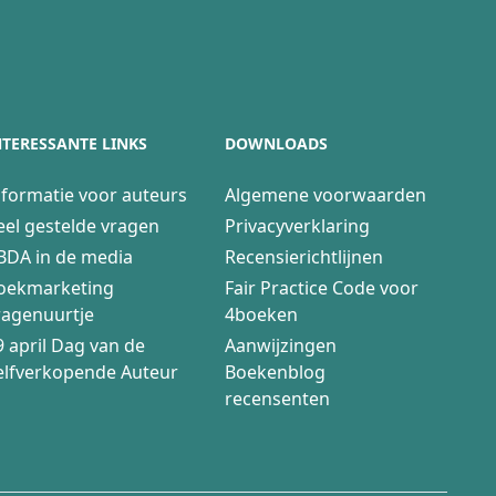
NTERESSANTE LINKS
DOWNLOADS
nformatie voor auteurs
Algemene voorwaarden
eel gestelde vragen
Privacyverklaring
BDA in de media
Recensierichtlijnen
oekmarketing
Fair Practice Code voor
ragenuurtje
4boeken
9 april Dag van de
Aanwijzingen
elfverkopende Auteur
Boekenblog
recensenten