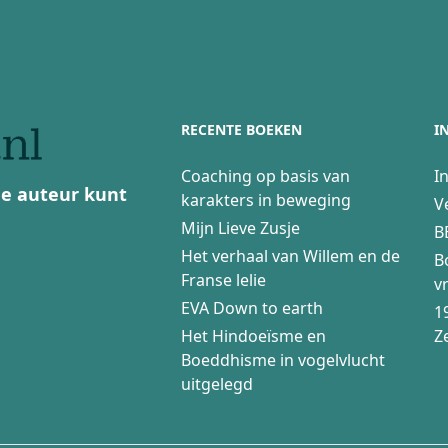
RECENTE BOEKEN
I
Coaching op basis van
I
 de auteur kunt
karakters in beweging
V
Mijn Lieve Zusje
B
Het verhaal van Willem en de
B
Franse lelie
v
EVA Down to earth
1
Het Hindoeïsme en
Z
Boeddhisme in vogelvlucht
uitgelegd