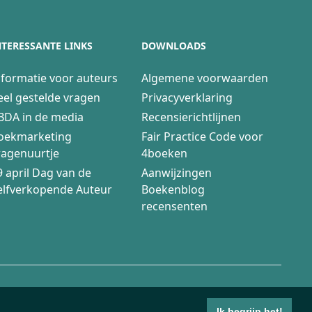
NTERESSANTE LINKS
DOWNLOADS
nformatie voor auteurs
Algemene voorwaarden
eel gestelde vragen
Privacyverklaring
BDA in de media
Recensierichtlijnen
oekmarketing
Fair Practice Code voor
ragenuurtje
4boeken
9 april Dag van de
Aanwijzingen
elfverkopende Auteur
Boekenblog
recensenten
Ik begrijp het!