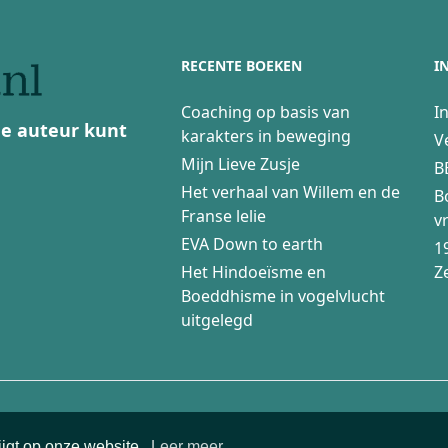
RECENTE BOEKEN
I
Coaching op basis van
I
 de auteur kunt
karakters in beweging
V
Mijn Lieve Zusje
B
Het verhaal van Willem en de
B
Franse lelie
v
EVA Down to earth
1
Het Hindoeïsme en
Z
Boeddhisme in vogelvlucht
uitgelegd
 door
Webburo-Spring
ijgt op onze website.
Leer meer