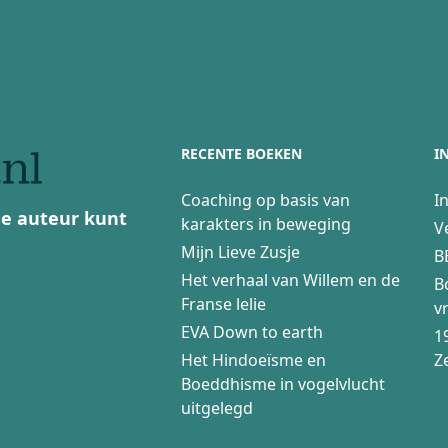
RECENTE BOEKEN
I
Coaching op basis van
I
 de auteur kunt
karakters in beweging
V
Mijn Lieve Zusje
B
Het verhaal van Willem en de
B
Franse lelie
v
EVA Down to earth
1
Het Hindoeïsme en
Z
Boeddhisme in vogelvlucht
uitgelegd