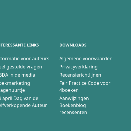
NTERESSANTE LINKS
DOWNLOADS
nformatie voor auteurs
Algemene voorwaarden
eel gestelde vragen
Privacyverklaring
BDA in de media
Recensierichtlijnen
oekmarketing
Fair Practice Code voor
ragenuurtje
4boeken
9 april Dag van de
Aanwijzingen
elfverkopende Auteur
Boekenblog
recensenten